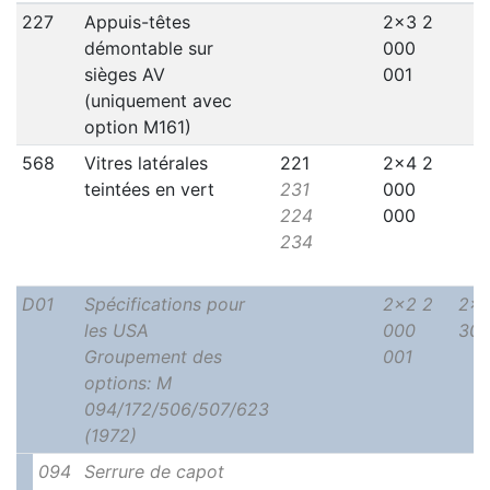
227
Appuis-têtes
2x3 2
démontable sur
000
sièges AV
001
(uniquement avec
option M161)
568
Vitres latérales
221
2x4 2
teintées en vert
231
000
224
000
234
D01
Spécifications pour
2x2 2
2x2
les USA
000
300
Groupement des
001
options: M
094/172/506/507/623
(1972)
094
Serrure de capot