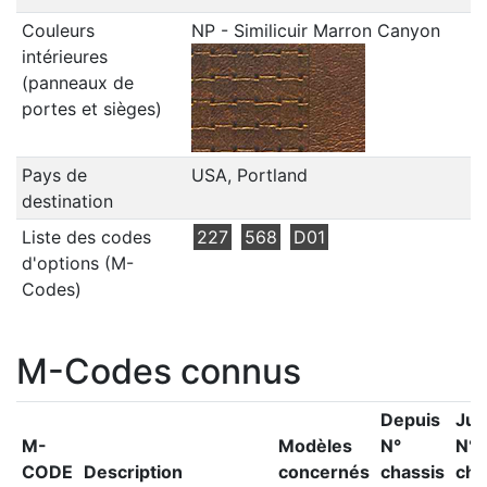
Couleurs
NP - Similicuir Marron Canyon
intérieures
(panneaux de
portes et sièges)
Pays de
USA, Portland
destination
Liste des codes
227
568
D01
d'options (M-
Codes)
M-Codes connus
Depuis
Jus
M-
Modèles
N°
N°
CODE
Description
concernés
chassis
cha