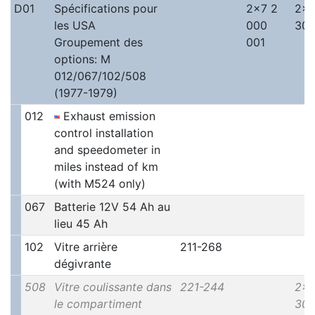
D01
Spécifications pour
2x7 2
2x9
les USA
000
300
Groupement des
001
options: M
012/067/102/508
(1977-1979)
012
Exhaust emission
control installation
and speedometer in
miles instead of km
(with M524 only)
067
Batterie 12V 54 Ah au
lieu 45 Ah
102
Vitre arrière
211-268
dégivrante
508
Vitre coulissante dans
221-244
2x1
le compartiment
30