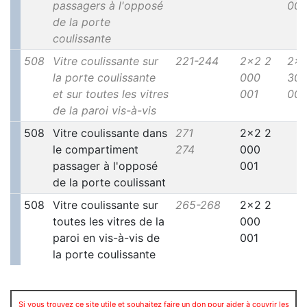
passagers à l'opposé
00
de la porte
coulissante
508
Vitre coulissante sur
221-244
2x2 2
2x7
la porte coulissante
000
30
et sur toutes les vitres
001
00
de la paroi vis-à-vis
508
Vitre coulissante dans
271
2x2 2
le compartiment
274
000
passager à l'opposé
001
de la porte coulissant
508
Vitre coulissante sur
265-268
2x2 2
toutes les vitres de la
000
paroi en vis-à-vis de
001
la porte coulissante
Si vous trouvez ce site utile et souhaitez faire un don pour aider à couvrir les