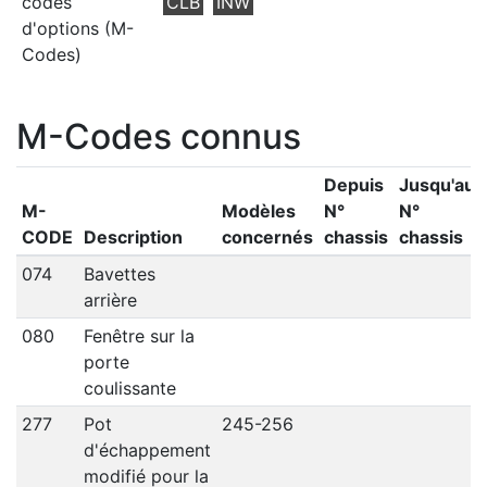
codes
CLB
INW
d'options (M-
Codes)
M-Codes connus
Depuis
Jusqu'au
M-
Modèles
N°
N°
CODE
Description
concernés
chassis
chassis
074
Bavettes
arrière
080
Fenêtre sur la
porte
coulissante
277
Pot
245-256
d'échappement
modifié pour la