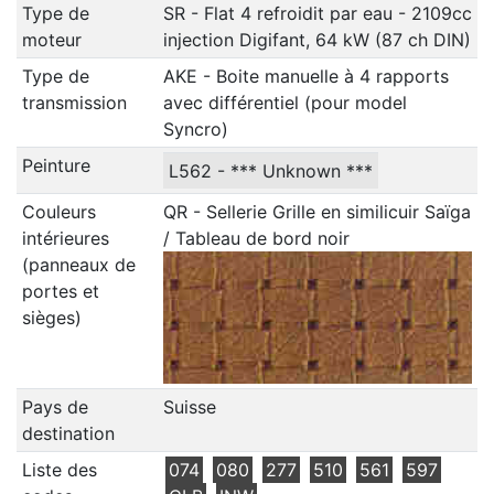
Type de
SR - Flat 4 refroidit par eau - 2109cc
moteur
injection Digifant, 64 kW (87 ch DIN)
Type de
AKE - Boite manuelle à 4 rapports
transmission
avec différentiel (pour model
Syncro)
Peinture
L562 - *** Unknown ***
Couleurs
QR - Sellerie Grille en similicuir Saïga
intérieures
/ Tableau de bord noir
(panneaux de
portes et
sièges)
Pays de
Suisse
destination
Liste des
074
080
277
510
561
597