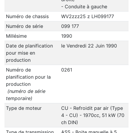
- Conduite à gauche
Numéro de chassis
WV2zzz25 z LH099177
Numéro de série
099 177
Millésime
1990
Date de planification
le Vendredi 22 Juin 1990
pour mise en
production
Numéro de
0261
planification pour la
production
(numéro de série
temporaire)
Type de moteur
CU - Refroidit par air (Type
4 - CU) - 1970cc, 51 kW (70
ch DIN)
Type de transmission
ASS - Boite manuelle à 5