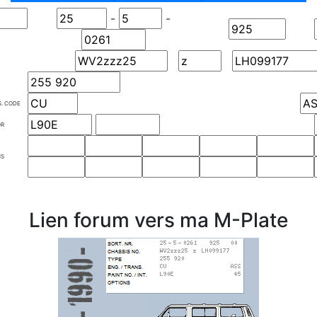
-
-
S. CODE
OR
NS
Lien forum vers ma M-Plate