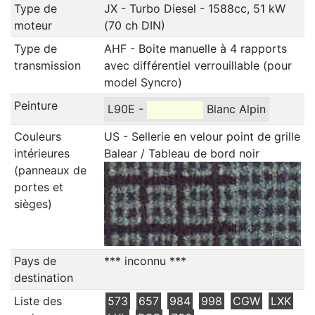
Type de
JX - Turbo Diesel - 1588cc, 51 kW
moteur
(70 ch DIN)
Type de
AHF - Boite manuelle à 4 rapports
transmission
avec différentiel verrouillable (pour
model Syncro)
Peinture
L90E -
Blanc Alpin
Couleurs
US - Sellerie en velour point de grille
intérieures
Balear / Tableau de bord noir
(panneaux de
portes et
sièges)
Pays de
*** inconnu ***
destination
Liste des
573
657
984
998
CGW
LXK