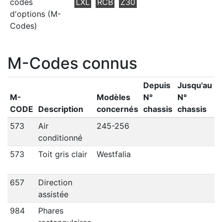
codes
LXL
RCB
Z30
d'options (M-
Codes)
M-Codes connus
Depuis
Jusqu'au
M-
Modèles
N°
N°
CODE
Description
concernés
chassis
chassis
573
Air
245-256
conditionné
573
Toit gris clair
Westfalia
657
Direction
assistée
984
Phares