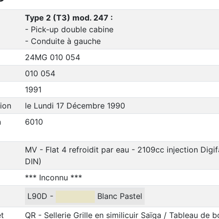
Type 2 (T3) mod. 247 :
- Pick-up double cabine
- Conduite à gauche
24MG 010 054
010 054
1991
ion
le Lundi 17 Décembre 1990
n
6010
MV - Flat 4 refroidit par eau - 2109cc injection Digi
DIN)
*** Inconnu ***
L90D -
Blanc Pastel
et
QR - Sellerie Grille en similicuir Saïga / Tableau de b