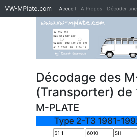
VW-MPlate.com
Accueil
A Propos
Décoder une
Décodage des M
(Transporter) de
M-PLATE
Type 2-T3 1981-199