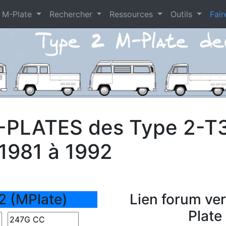
 M-Plate
Rechercher
Ressources
Outils
Fair
-PLATES des Type 2-T
 1981 à 1992
2 (MPlate)
Lien forum ve
Plate