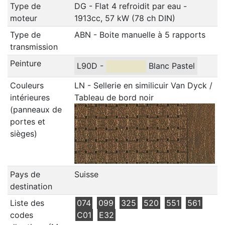
Type de
DG - Flat 4 refroidit par eau -
moteur
1913cc, 57 kW (78 ch DIN)
Type de
ABN - Boite manuelle à 5 rapports
transmission
Peinture
L90D -
Blanc Pastel
Couleurs
LN - Sellerie en similicuir Van Dyck /
intérieures
Tableau de bord noir
(panneaux de
portes et
sièges)
Pays de
Suisse
destination
Liste des
074
099
325
520
551
561
codes
C01
E32