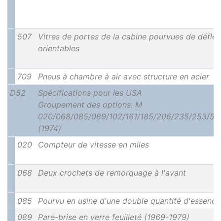
507
Vitres de portes de la cabine pourvues de déflec
orientables
709
Pneus à chambre à air avec structure en acier
D52
Spécifications pour les USA
Groupement des options: M
020/068/085/089/102/161/185/206/235/253/50
(1974)
020
Compteur de vitesse en miles
068
Deux crochets de remorquage à l'avant
085
Pourvu en usine d'une double quantité d'essence
089
Pare-brise en verre feuilleté (1969-1979)