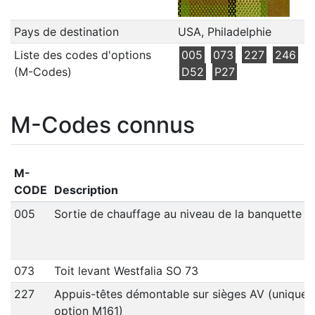
Pays de destination
USA, Philadelphie
Liste des codes d'options
005
073
227
246
(M-Codes)
D52
P27
M-Codes connus
M-
CODE
Description
005
Sortie de chauffage au niveau de la banquette ar
073
Toit levant Westfalia SO 73
227
Appuis-têtes démontable sur sièges AV (unique
option M161)