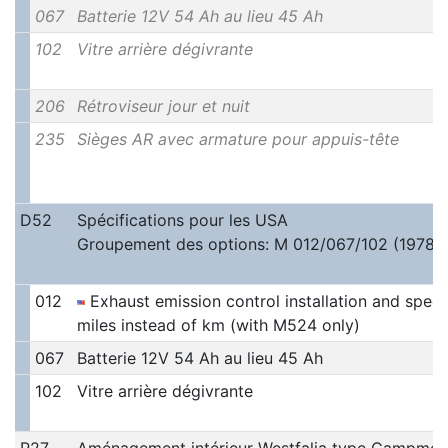
067
Batterie 12V 54 Ah au lieu 45 Ah
102
Vitre arrière dégivrante
206
Rétroviseur jour et nuit
235
Sièges AR avec armature pour appuis-tête
D52
Spécifications pour les USA
Groupement des options: M 012/067/102 (1978)
012
Exhaust emission control installation and spee
miles instead of km (with M524 only)
067
Batterie 12V 54 Ah au lieu 45 Ah
102
Vitre arrière dégivrante