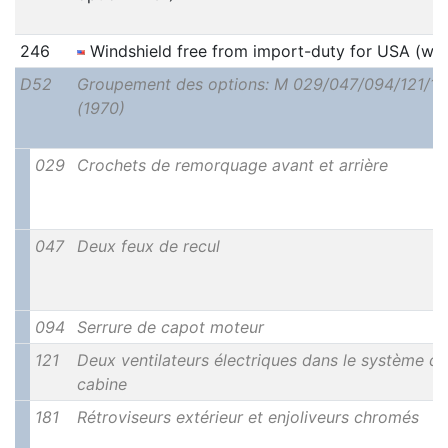
246
Windshield free from import-duty for USA (wit
D52
Groupement des options: M 029/047/094/121/18
(1970)
029
Crochets de remorquage avant et arrière
047
Deux feux de recul
094
Serrure de capot moteur
121
Deux ventilateurs électriques dans le système de
cabine
181
Rétroviseurs extérieur et enjoliveurs chromés