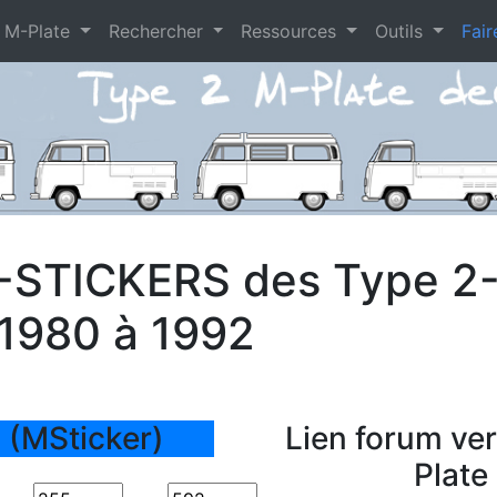
 M-Plate
Rechercher
Ressources
Outils
Fair
-STICKERS des Type 2
 1980 à 1992
 (MSticker)
Lien forum ve
Plate