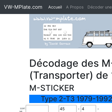
VW-MPlate.com
Accueil
A Propos
Décoder une
Décodage des M
(Transporter) de
M-STICKER
Type 2-T3 1979-1992
-
-
SORT.
NR.