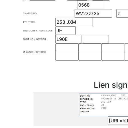
CHASSIS NO.
TYP / TYPE
ENG. CODE / TRANS. CODE
PAINT NO. / INTERIOR
M-AUSST. / OPTIONS
Lien sig