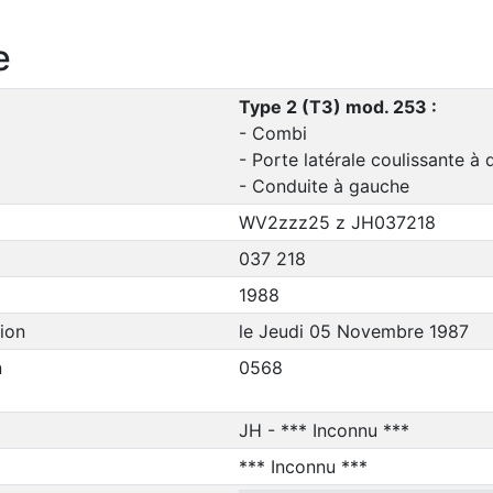
e
Type 2 (T3) mod. 253 :
- Combi
- Porte latérale coulissante à 
- Conduite à gauche
WV2zzz25 z JH037218
037 218
1988
ion
le Jeudi 05 Novembre 1987
n
0568
JH - *** Inconnu ***
*** Inconnu ***