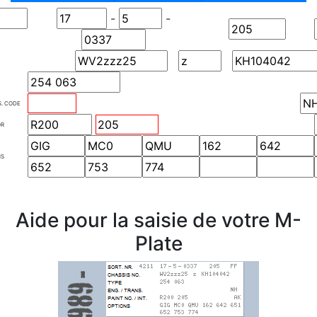
-
-
S. CODE
OR
NS
Aide pour la saisie de votre M-
Plate