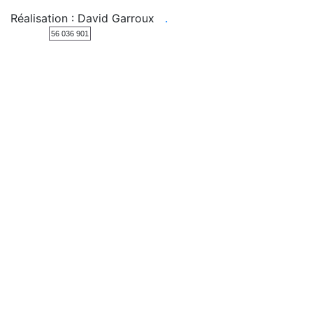
Réalisation : David Garroux
.
56 036 901