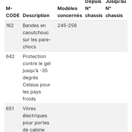
Depuis
Jusqu'au
M-
Modèles
N°
N°
CODE
Description
concernés
chassis
chassis
162
Bandes en
245-256
caoutchouc
sur les pare-
chocs
642
Protection
contre le gel
jusqu'à -35
degrés
Celsius pour
les pays
froids
651
Vitres
électriques
pour portes
de cabine