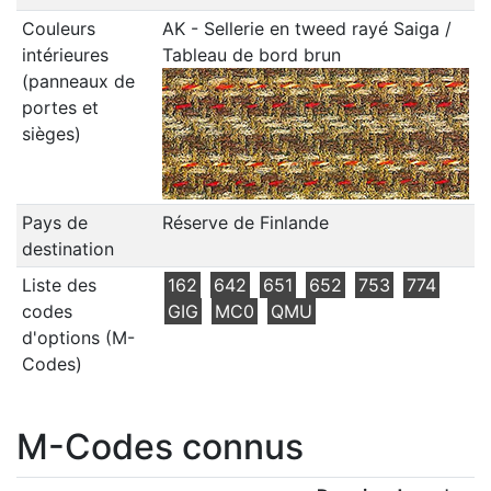
Couleurs
AK - Sellerie en tweed rayé Saiga /
intérieures
Tableau de bord brun
(panneaux de
portes et
sièges)
Pays de
Réserve de Finlande
destination
Liste des
162
642
651
652
753
774
codes
GIG
MC0
QMU
d'options (M-
Codes)
M-Codes connus