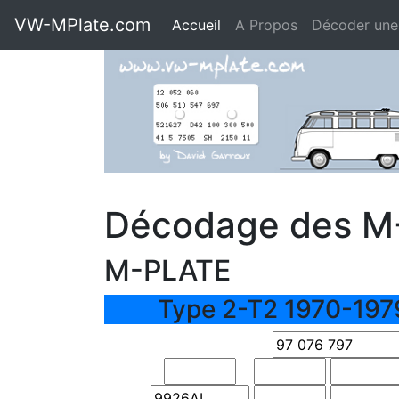
VW-MPlate.com
Accueil
A Propos
Décoder une
Décodage des M
M-PLATE
Type 2-T2 1970-197