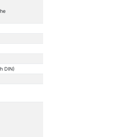
che
ch DIN)