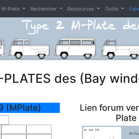
 M-Plate
Rechercher
Ressources
Outils
Fair
-PLATES des (Bay win
9 (MPlate)
Lien forum ve
Plate